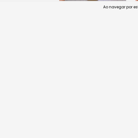
Ao navegar por est
Relógio MK Runway
R$1.999,90
R$1.899,91
com
Pix
10
x de
R$199,99
sem juros
Comprar
Frete grátis