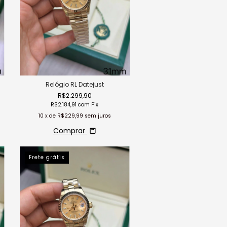
Relógio RL Datejust
R$2.299,90
R$2.184,91
com
Pix
10
x de
R$229,99
sem juros
Comprar
Frete grátis