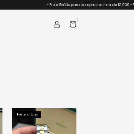
• Frete Grátis para compras acima de $1.000 • Parcele suas
0
Frete grátis