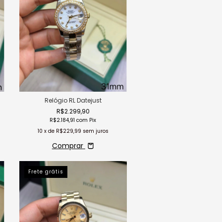
Relógio RL Datejust
R$2.299,90
R$2.184,91
com
Pix
10
x de
R$229,99
sem juros
Comprar
Frete grátis