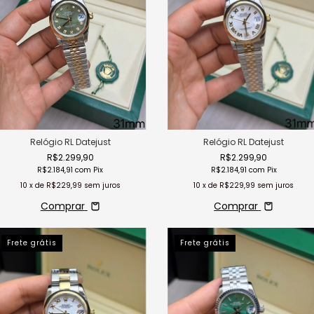
Relógio RL Datejust
Relógio RL Datejust
R$2.299,90
R$2.299,90
R$2.184,91
com
Pix
R$2.184,91
com
Pix
10
x de
R$229,99
sem juros
10
x de
R$229,99
sem juros
Comprar
Comprar
Frete grátis
Frete grátis