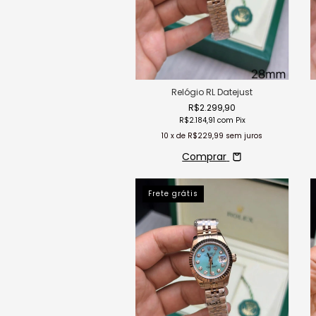
Relógio RL Datejust
R$2.299,90
R$2.184,91
com
Pix
10
x de
R$229,99
sem juros
Comprar
Frete grátis