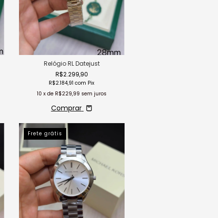
Relógio RL Datejust
R$2.299,90
R$2.184,91
com
Pix
10
x de
R$229,99
sem juros
Comprar
Frete grátis