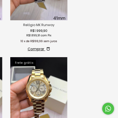
Relógio MK Runway
R$1.999,90
R$1.899,91
com
Pix
10
x de
R$199,99
sem juros
Comprar
Frete grátis