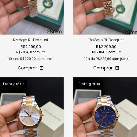
Relógio RL Datejust
Relógio RL Datejust
R$2.299,90
R$2.299,90
R$2.184,91
com
Pix
R$2.184,91
com
Pix
10
x de
R$229,99
sem juros
10
x de
R$229,99
sem juros
Comprar
Comprar
Frete grátis
Frete grátis