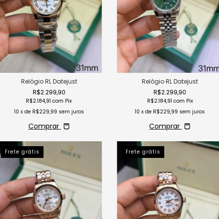
Relógio RL Datejust
Relógio RL Datejust
R$2.299,90
R$2.299,90
R$2.184,91
com
Pix
R$2.184,91
com
Pix
10
x de
R$229,99
sem juros
10
x de
R$229,99
sem juros
Comprar
Comprar
Frete grátis
Frete grátis