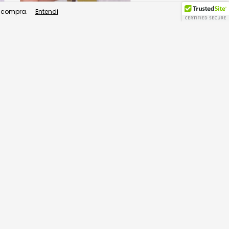
e compra.
Entendi
Relógio MK Bradshaw
R$1.999,90
R$1.899,91
com
Pix
10
x de
R$199,99
sem juros
Comprar
Frete grátis