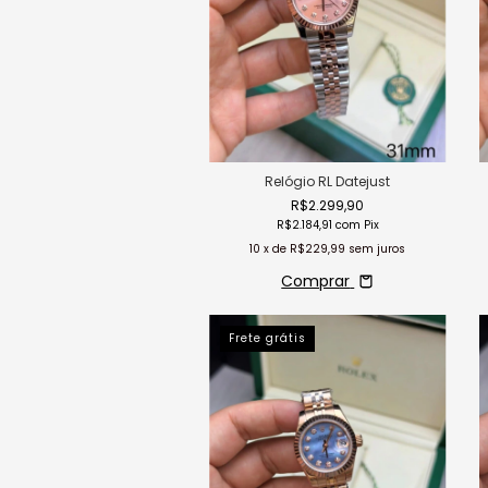
Relógio RL Datejust
R$2.299,90
R$2.184,91
com
Pix
10
x de
R$229,99
sem juros
Comprar
Frete grátis