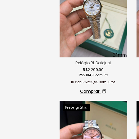
Relógio RL Datejust
R$2.299,90
R$2.184,91
com
Pix
10
x de
R$229,99
sem juros
Comprar
Frete grátis