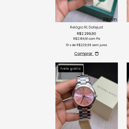
Relógio RL Datejust
R$2.299,90
R$2.184,91
com
Pix
10
x de
R$229,99
sem juros
Comprar
Frete grátis