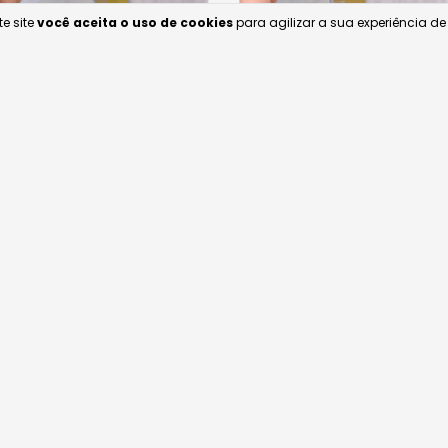
e site
você aceita o uso de cookies
para agilizar a sua experiência d
Relógio MK Runway
Relógio MK Bradshaw
R$1.999,90
R$1.999,90
R$1.899,91
com
Pix
R$1.899,91
com
Pix
10
x de
R$199,99
sem juros
10
x de
R$199,99
sem juros
Comprar
Comprar
Frete grátis
Frete grátis