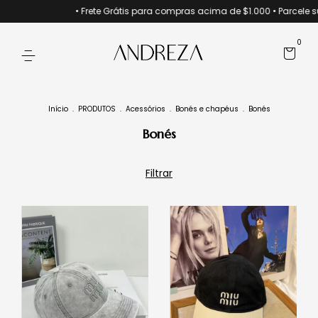
• Frete Grátis para compras acima de $1.000 • Parcele suas co
0
Início
.
PRODUTOS
.
Acessórios
.
Bonés e chapéus
.
Bonés
Bonés
Filtrar