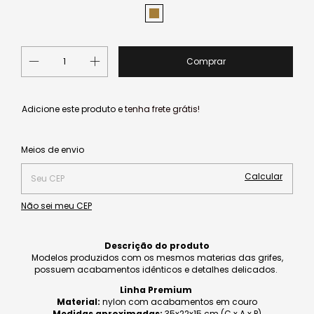
Adicione este produto e
tenha frete grátis!
Alterar CEP
Entregas para o CEP:
Meios de envio
Calcular
Não sei meu CEP
Descrição do produto
Modelos produzidos com os mesmos materias das grifes,
possuem acabamentos idênticos e detalhes delicados.
Linha Premium
Material:
nylon com acabamentos em
couro
Medidas aproximadas:
35x22x15 cm (C x A x P)