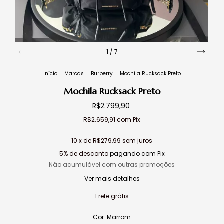
1
/
7
Início
.
Marcas
.
Burberry
.
Mochila Rucksack Preto
Mochila Rucksack Preto
R$2.799,90
R$2.659,91
com
Pix
10
x de
R$279,99
sem juros
5% de desconto
pagando com Pix
Não acumulável com outras promoções
Ver mais detalhes
Frete grátis
Cor:
Marrom