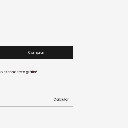
to e
tenha frete grátis!
Alterar CEP
Calcular