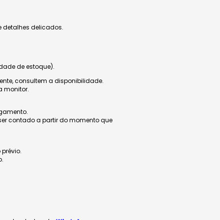
 detalhes delicados.
dade de estoque).
e, consultem a disponibilidade.
 monitor.
agamento.
 ser contado a partir do momento que
 prévio.
o.