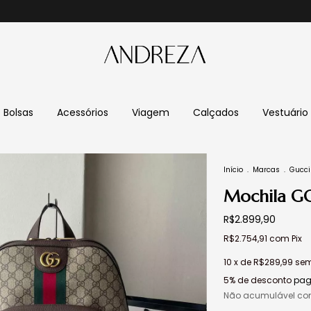
Bolsas
Acessórios
Viagem
Calçados
Vestuário
Início
.
Marcas
.
Gucci
Mochila GG
R$2.899,90
R$2.754,91
com
Pix
10
x de
R$289,99
sem
5% de desconto
pag
Não acumulável co