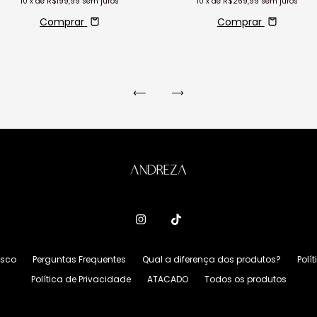
10
x de
R$199,99
sem juros
10
x de
R$269,99
sem juros
Comprar
Comprar
osco
Perguntas Frequentes
Qual a diferença dos produtos?
Polí
Política de Privacidade
ATACADO
Todos os produtos