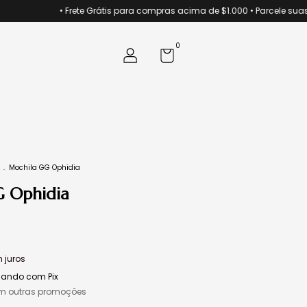
• Frete Grátis para compras acima de $1.000 • Parcele suas comp
0
.
Mochila GG Ophidia
 Ophidia
 juros
ando com Pix
m outras promoções