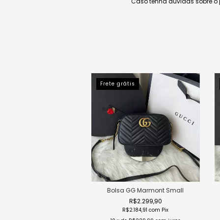
Caso tenha dúvidas sobre o 
rátis
Frete grátis
Bolsa GG Marmont Small
R$2.299,90
R$2.184,91
com
Pix
 Marmont Super Mini