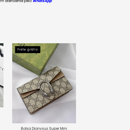
 um atendente pelo
WhatsApp
.
Frete grátis
Frete grátis
Bolsa GG Marmo
R$2.899,90
R$2.754,91
com
Pi
Bolsa Dionysus Super Mini