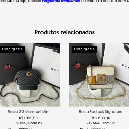
produto ou loja, acesse
Perguntas frequentes
, ou entre em contato com
Produtos relacionados
Frete grátis
Frete grátis
Bolsa GG Marmont Mini
Bolsa Padlock Signature
R$1.999,90
R$2.699,90
R$1.899,91
com
Pix
R$2.564,91
com
Pix