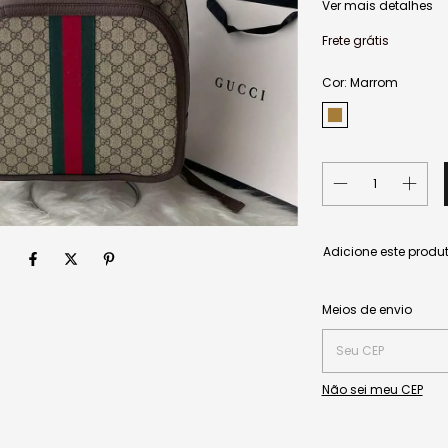
Ver mais detalhes
Frete grátis
Cor:
Marrom
Adicione este produ
Entregas para o CEP:
Meios de envio
Não sei meu CEP