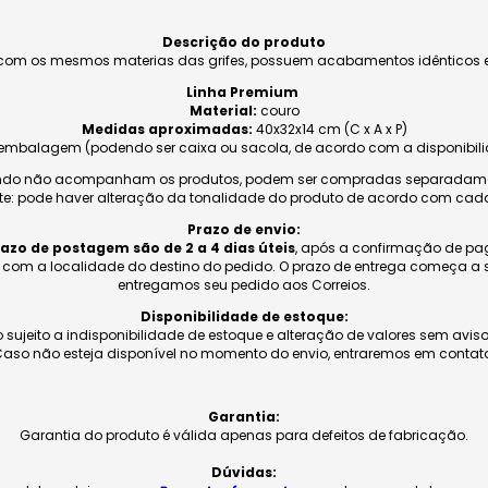
Descrição do produto
com os mesmos materias das grifes, possuem acabamentos idênticos e
Linha Premium
Material:
couro
Medidas aproximadas:
40x32x14 cm (C x A x P)
embalagem (podendo ser caixa ou sacola, de acordo com a disponibili
do não acompanham os produtos, podem ser compradas separadament
te: pode haver alteração da tonalidade do produto de acordo com cada
Prazo de envio:
azo de postagem são de 2 a 4 dias úteis
, após a confirmação de p
o com a localidade do destino do pedido. O prazo de entrega começa a
entregamos seu pedido aos Correios.
Disponibilidade de estoque:
 sujeito a indisponibilidade de estoque e alteração de valores sem aviso
aso não esteja disponível no momento do envio, entraremos em contat
Garantia:
Garantia do produto é válida apenas para defeitos de fabricação.
Dúvidas: