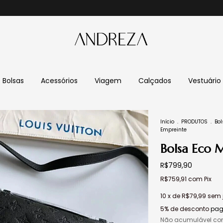
Bolsas
Acessórios
Viagem
Calçados
Vestuário
Início
.
PRODUTOS
.
Bol
Empreinte
Bolsa Eco 
R$799,90
R$759,91
com
Pix
10
x de
R$79,99
sem 
5% de desconto
pag
Não acumulável co