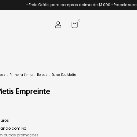
• Frete Grátis para compras acima de $1.000 • Parcele suas com
0
sas
.
Primeira Linha
.
Bolsas
.
Bolsa Eco Metis
Metis Empreinte
juros
ando com Pix
m outras promoções