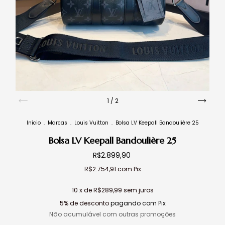
1
/
2
Início
.
Marcas
.
Louis Vuitton
.
Bolsa LV Keepall Bandoulière 25
Bolsa LV Keepall Bandoulière 25
R$2.899,90
R$2.754,91
com
Pix
10
x de
R$289,99
sem juros
5% de desconto
pagando com Pix
Não acumulável com outras promoções