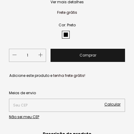
Ver mais detalhes
Frete grátis
Cor:
Preto
Adicione este produto e
tenha frete grátis!
Alterar CEP
Entregas para o CEP:
Meios de envio
Calcular
Não sei meu CEP