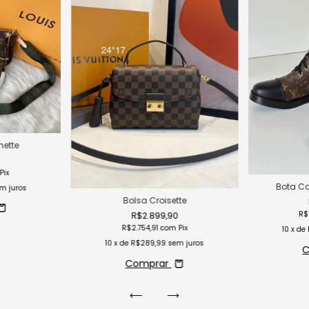
hette
0
Pix
Bota C
m juros
Bolsa Croisette
R$
R$2.899,90
R$2.754,91
com
Pix
10
x de
10
x de
R$289,99
sem juros
C
Comprar